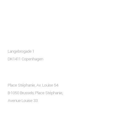
About company
Copenhagen
Langebrogade 1
DK-1411 Copenhagen
Brussels
Place Stéphanie, Av. Louise 54
B-1050 Brussels; Place Stéphanie,
Avenue Louise 33
Recent Posts