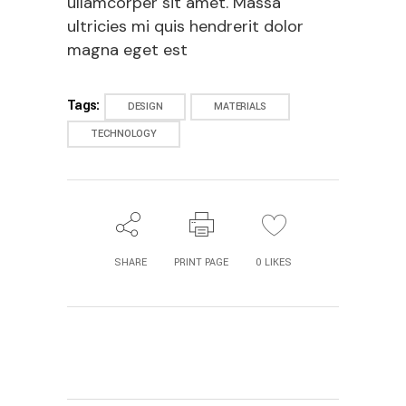
ullamcorper sit amet. Massa
ultricies mi quis hendrerit dolor
magna eget est
Tags:
DESIGN
MATERIALS
TECHNOLOGY
SHARE
PRINT PAGE
0
LIKES