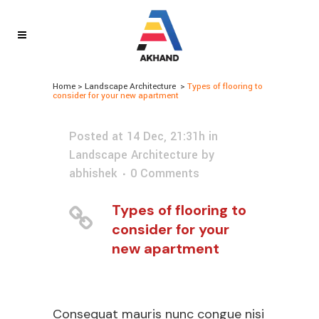
Home
>
Landscape Architecture
>
Types of flooring to
consider for your new apartment
Posted at 14 Dec, 21:31h
in
Landscape Architecture
by
abhishek
0 Comments
Types of flooring to
consider for your
new apartment
Consequat mauris nunc congue nisi