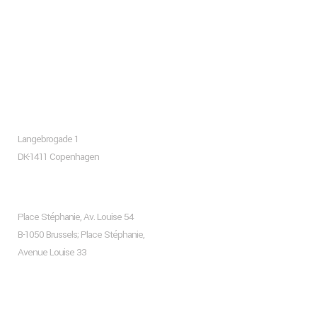
About company
Copenhagen
Langebrogade 1
DK-1411 Copenhagen
Brussels
Place Stéphanie, Av. Louise 54
B-1050 Brussels; Place Stéphanie,
Avenue Louise 33